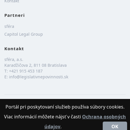
Kontakt
Partneri
sféra
Capitol Legal Group
Kontakt
sféra, a.s.
Karadžičova 2, 811 08 Bratislava
T:
+421 915 453 187
E:
info@legislativnepovinnosti.sk
2026 © sféra, a.s.
Portál pri poskytovaní služieb používa súbory cookies.
Viac informácií môžete nájsť v časti
Ochrana osobných
údajov
.
OK