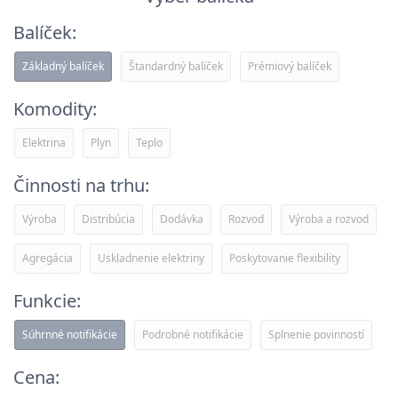
Balíček:
Základný balíček
Štandardný balíček
Prémiový balíček
Komodity:
Elektrina
Plyn
Teplo
Činnosti na trhu:
Výroba
Distribúcia
Dodávka
Rozvod
Výroba a rozvod
Agregácia
Uskladnenie elektriny
Poskytovanie flexibility
Funkcie:
Súhrnné notifikácie
Podrobné notifikácie
Splnenie povinností
Cena: