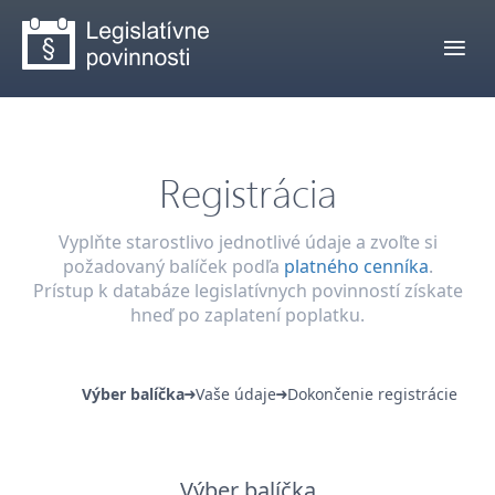
Registrácia
Vyplňte starostlivo jednotlivé údaje a zvoľte si
požadovaný balíček podľa
platného cenníka
.
Prístup k databáze legislatívnych povinností získate
hneď po zaplatení poplatku.
Výber balíčka
Vaše údaje
Dokončenie registrácie
Výber balíčka